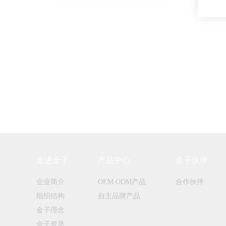
走进金子
产品中心
金子伙伴
企业简介
OEM ODM产品
合作伙伴
组织结构
自主品牌产品
金子理念
金子资质