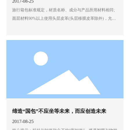
登黑榜
2017-08-25
旅行箱包标准规定，材质名称、成分与产品所用材料相符;
面层材料90%以上使用头层皮革(头层移膜皮革除外)，允许
标注“真皮”;移膜皮革、剖层皮革材质应注明“移膜”、“剖层”
字样;使用多种成分复合制成的材料，其中皮革基体厚度不
大于总厚度的60%，不能标注“皮革”。
缔造“国包”不应坐等未来，而应创造未来
2017-08-25