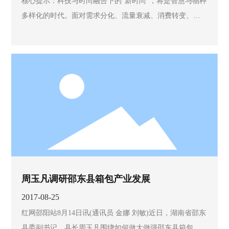
核心提示：科技与时尚融合下的“新时尚”，将是智慧与物种
多样化的时代。面对需求分化、流量衰减、消费转变、数
据冗余、势能式微等局面，箱包企业必须寻求品牌建设的
新途径。新时尚推动新消费时代来袭，什么才是箱包品牌
的最本质价值?把脉全局，如何在融合与重塑中为箱包品牌
与企业重新赋能?
周玉凡调研邵东县箱包产业发展
2017-08-25
红网邵阳站8月14日讯(通讯员 金娜 刘敏)近日，湖南省邵东
县委副书记、县长周玉凡围绕如何做大做强邵东县箱包产